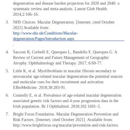
degeneration and disease burden projection for 2020 and 2040: a
systematic review and meta-analysis. Lancet Glob Health.
2014;2:106–16.
NHS Choices. Macular Degeneration. [Internet; cited October
2021] Available from:
http://www.nhs.uk/Conditions/Macular-
degeneration/Pages/Introduction.aspx
.
Sacconi R, Corbelli E, Querques L, Bandello F, Querques G. A
Review of Current and Future Management of Geographic
Atrophy. Ophthalmology and Therapy. 2017; 6:69-77.
Little K, et al. Myofibroblasts in macular fibrosis secondary to
neovascular age-related macular degeneration-the potential sources
and molecular cues for their recruitment and activation.
EBioMedicine. 2018;38:283-91.
Connolly E, et al. Prevalence of age-related macular degeneration
associated genetic risk factors and 4-year progression data in the
Irish population. Br J Ophthalmol. 2018;102:1691–5.
Bright Focus Foundation. Macular Degeneration Prevention and
Risk Factors. [Internet; cited October 2021]. Available from:
http://www.brightfocus.org/macular/prevention-and-risk-factors.