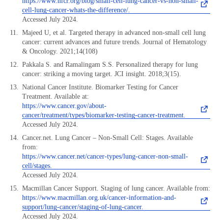
https://www.nfcr.org/blog/small-cell-lung-cancer-vs-non-small-
cell-lung-cancer-whats-the-difference/.
Accessed July 2024.
Majeed U, et al. Targeted therapy in advanced non-small cell lung
cancer: current advances and future trends. Journal of Hematology
& Oncology. 2021;14(108)
Pakkala S. and Ramalingam S.S. Personalized therapy for lung
cancer: striking a moving target. JCI insight. 2018;3(15).
National Cancer Institute. Biomarker Testing for Cancer
Treatment. Available at:
https://www.cancer.gov/about-
cancer/treatment/types/biomarker-testing-cancer-treatment.
Accessed July 2024.
Cancer.net. Lung Cancer – Non-Small Cell: Stages. Available
from:
https://www.cancer.net/cancer-types/lung-cancer-non-small-
cell/stages.
Accessed July 2024.
Macmillan Cancer Support. Staging of lung cancer. Available from:
https://www.macmillan.org.uk/cancer-information-and-
support/lung-cancer/staging-of-lung-cancer.
Accessed July 2024.